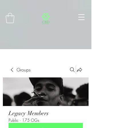
Connect with MetaMask
Groups
Legacy Members
Public
·
175 OGs