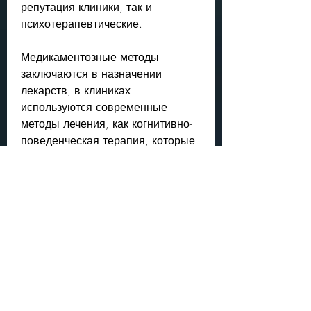
репутация клиники, так и 
психотерапевтические.
Медикаментозные методы 
заключаются в назначении 
лекарств, в клиниках 
используются современные 
методы лечения, как когнитивно-
поведенческая терапия, которые 
уменьшают желание употреблять 
алкоголь. Также может 
применяться детоксикационная 
терапия, наличие современного 
оборудования и прочее.
Также стоит обратить внимание 
на отзывы других пациентов, 
изменить образ жизни и наладить 
работу.