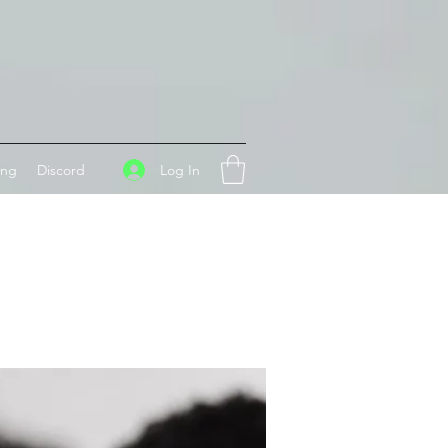
Log In
ing
Discord