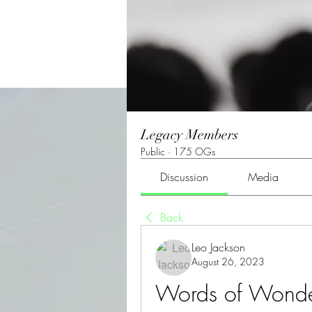
Legacy Members
Public
·
175 OGs
Discussion
Media
Back
Leo Jackson
August 26, 2023
Words of Wonde