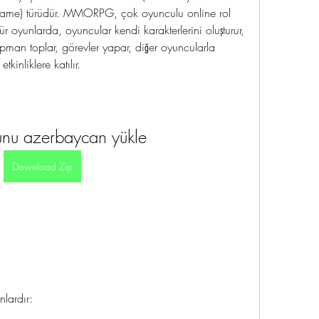
Game) türüdür. MMORPG, çok oyunculu online rol 
 oyunlarda, oyuncular kendi karakterlerini oluşturur, 
ekipman toplar, görevler yapar, diğer oyuncularla 
etkinliklere katılır.
nu azerbaycan yükle
Download Zip
lardır: