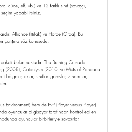
c, cüce, elf, vb.) ve 12 farklı sınıf (savaşçı, 
 seçim yapabilirsiniz.
dır: Alliance (İttifak) ve Horde (Orda). Bu 
 bir çatışma söz konusudur.
 paketi bulunmaktadır: The Burning Crusade 
ing (2008), Cataclysm (2010) ve Mists of Pandaria 
bölgeler, ırklar, sınıflar, görevler, zindanlar, 
ler.
s Environment) hem de PvP (Player versus Player) 
a oyuncular bilgisayar tarafından kontrol edilen 
odunda oyuncular birbirleriyle savaşırlar.