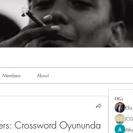
Members
About
OGs
Ell
JOS
rs: Crossword Oyununda 
Ath