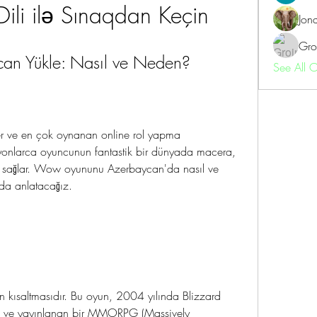
ili ilə Sınaqdan Keçin
Jon
Gro
n Yükle: Nasıl ve Neden?
See All 
 ve en çok oynanan online rol yapma 
lyonlarca oyuncunun fantastik bir dünyada macera, 
nı sağlar. Wow oyununu Azerbaycan'da nasıl ve 
da anlatacağız.
kısaltmasıdır. Bu oyun, 2004 yılında Blizzard 
ilen ve yayınlanan bir MMORPG (Massively 