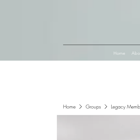
Connect with MetaMask
Home
Abo
Home
Groups
Legacy Memb