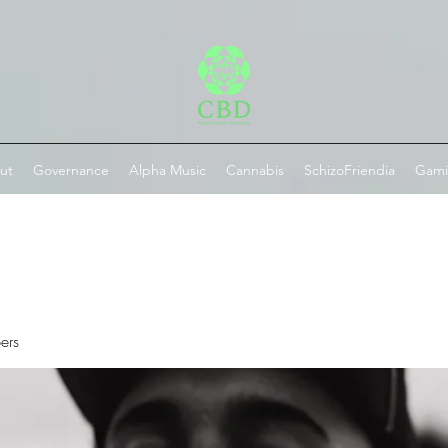
ut
Governance
Alpha Music
Cannabis
SchizoFriendia
Gam
ers