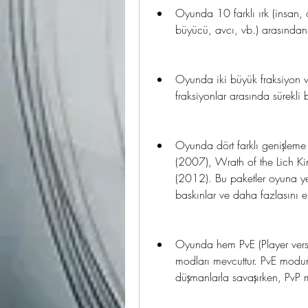
Oyunda 10 farklı ırk (insan, or
büyücü, avcı, vb.) arasından
Oyunda iki büyük fraksiyon var
fraksiyonlar arasında sürekli
Oyunda dört farklı genişleme
(2007), Wrath of the Lich K
(2012). Bu paketler oyuna yeni 
baskınlar ve daha fazlasını ek
Oyunda hem PvE (Player versu
modları mevcuttur. PvE modund
düşmanlarla savaşırken, PvP m