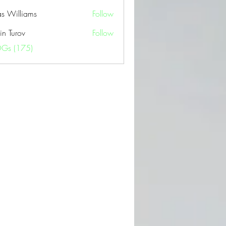
as Williams
Follow
in Turov
Follow
OGs (175)