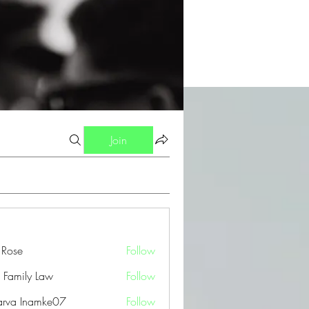
Join
a Rose
Follow
 Family Law
Follow
arva Inamke07
Follow