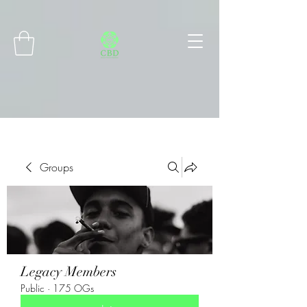
Connect with MetaMask
Groups
Legacy Members
Public
·
175 OGs