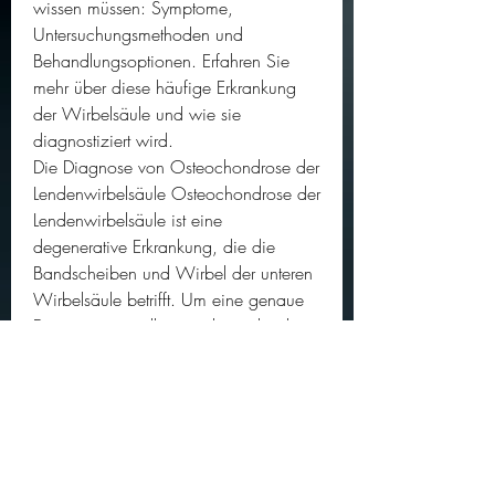
wissen müssen: Symptome, 
Untersuchungsmethoden und 
Behandlungsoptionen. Erfahren Sie 
mehr über diese häufige Erkrankung 
der Wirbelsäule und wie sie 
diagnostiziert wird.
Die Diagnose von Osteochondrose der 
Lendenwirbelsäule Osteochondrose der 
Lendenwirbelsäule ist eine 
degenerative Erkrankung, die die 
Bandscheiben und Wirbel der unteren 
Wirbelsäule betrifft. Um eine genaue 
Diagnose zu stellen, sind verschiedene 
Untersuchungen erforderlich. In diesem 
Artikel werden die wichtigsten 
Diagnoseverf 
0
0
Write a comment...