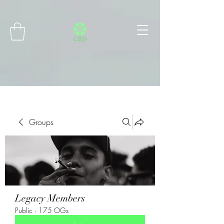
Connect with MetaMask
Groups
Legacy Members
Public
·
175 OGs