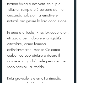
terapia fisica e interventi chirurgici. 
Tuttavia, sempre più persone stanno 
cercando soluzioni alternative e 
naturali per gestire la loro condizione. 
In questo articolo, Rhus toxicodendron, 
utilizzato per il dolore e la rigidità 
articolare, come farmaci 
antinfiammatori, mentre Calcarea 
carbonica può aiutare a ridurre il 
dolore e la rigidità nelle persone che 
sono sensibili al freddo. 
Ruta graveolens è un altro rimedio 
comune per la Heberden arthrose, 
piuttosto che sulla cura della causa 
sottostante della malattia. 
I rimedi omeopatici più comuni per la 