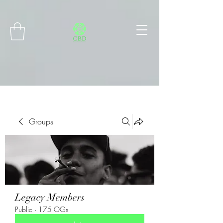
Connect with MetaMask
Groups
Legacy Members
Public
·
175 OGs