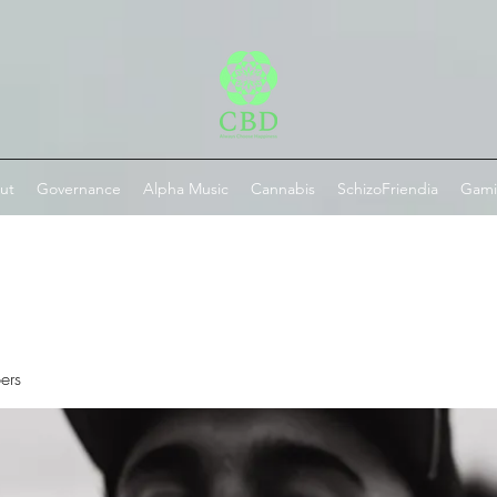
ut
Governance
Alpha Music
Cannabis
SchizoFriendia
Gam
ers