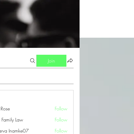
Join
a Rose
Follow
 Family Law
Follow
arva Inamke07
Follow