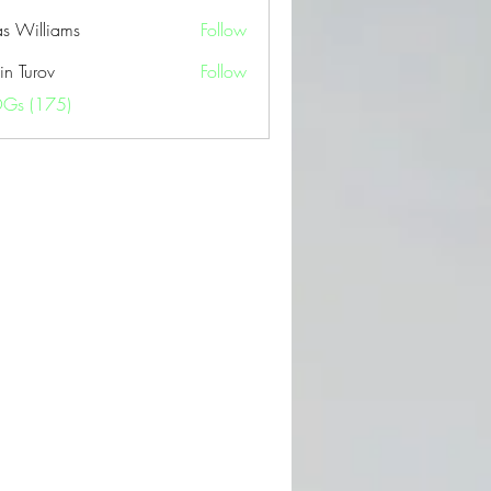
as Williams
Follow
in Turov
Follow
OGs (175)