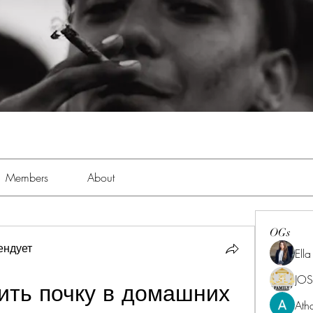
Members
About
OGs
ендует
Ell
JOS
ить почку в домашних 
Ath