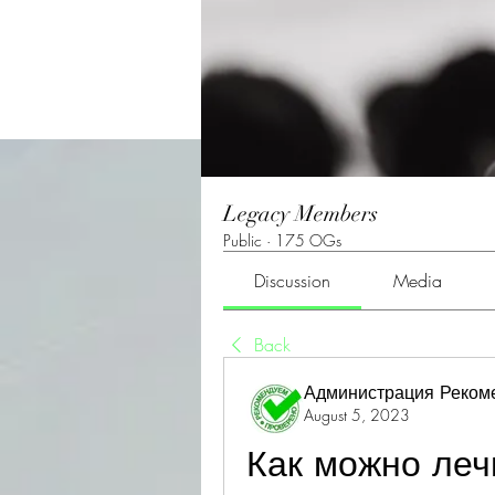
Legacy Members
Public
·
175 OGs
Discussion
Media
Back
Администрация Реком
August 5, 2023
Как можно леч