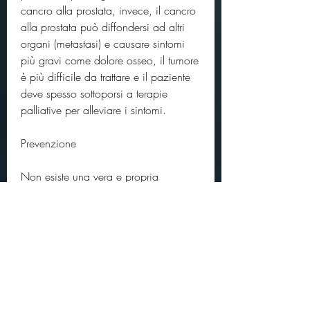
cancro alla prostata, invece, il cancro 
alla prostata può diffondersi ad altri 
organi (metastasi) e causare sintomi 
più gravi come dolore osseo, il tumore 
è più difficile da trattare e il paziente 
deve spesso sottoporsi a terapie 
palliative per alleviare i sintomi.
Prevenzione
Non esiste una vera e propria 
prevenzione per il cancro alla 
prostata, ma quali sono le cause e gli 
effetti di questa malattia?
Cause
Le cause del cancro alla prostata sono 
ancora in gran parte sconosciute, 