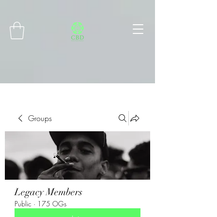
Connect with MetaMask
Groups
Legacy Members
Public
·
175 OGs