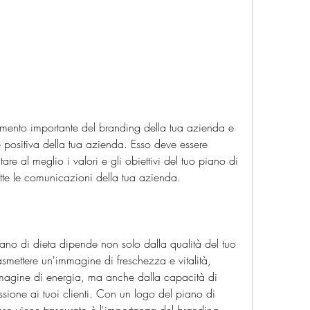
lemento importante del branding della tua azienda e 
 positiva della tua azienda. Esso deve essere 
re al meglio i valori e gli obiettivi del tuo piano di 
tutte le comunicazioni della tua azienda.
ano di dieta dipende non solo dalla qualità del tuo 
smettere un'immagine di freschezza e vitalità, 
agine di energia, ma anche dalla capacità di 
issione ai tuoi clienti. Con un logo del piano di 
so viene trascurato è l'importanza del branding 