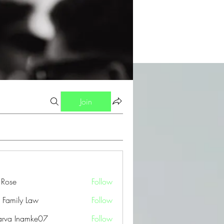
Join
a Rose
Follow
 Family Law
Follow
arva Inamke07
Follow