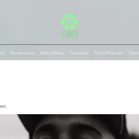
ut
Governance
Alpha Music
Cannabis
SchizoFriendia
Gam
ers