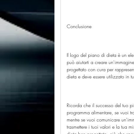
Conclusione
Il logo del piano di dieta è un e
può aiutarti a creare un'immagine
progettato con cura per rappresenta
dieta e deve essere utilizzato in 
Ricorda che il successo del tuo pi
programma alimentare, se vuoi tra
mentre se vuoi comunicare un'imm
trasmettere i tuoi valori e la tua m
dieta ben progettato, ciò che spes