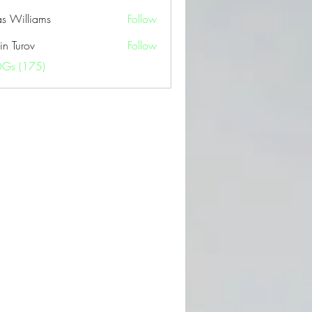
as Williams
Follow
in Turov
Follow
OGs (175)