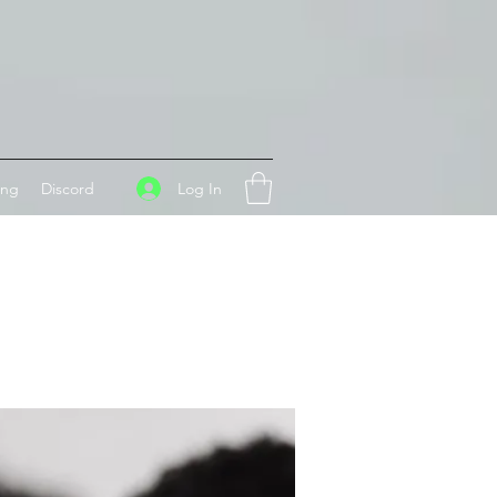
Log In
ing
Discord