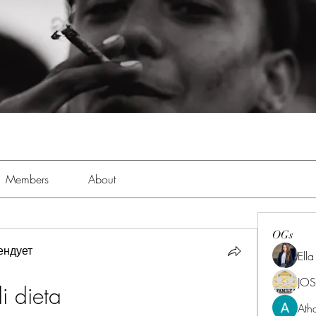
Members
About
OGs
ендует
Ell
JOS
i dieta
Ath