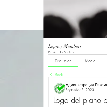
Legacy Members
Public
·
175 OGs
Discussion
Media
Back
Администрация Реком
September 8, 2023
Logo del piano d