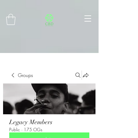
Connect with MetaMask
Groups
Legacy Members
Public
·
175 OGs