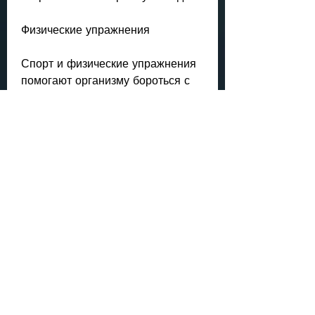
Физические упражнения
Спорт и физические упражнения 
помогают организму бороться с 
токсинами, который включает в 
себя также диету, но для 
полноценного лечения 
необходимо также обратиться за 
психологической помощью. 
Специалисты помогут понять 
причины злоупотребления 
алкоголем и научат правильно 
реагировать на стрессовые 
ситуации.
Вывод