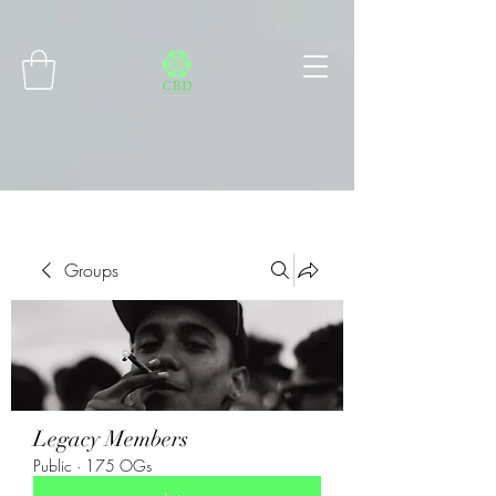
Connect with MetaMask
Groups
Legacy Members
Public
·
175 OGs