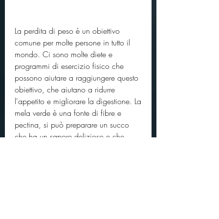
La perdita di peso è un obiettivo 
comune per molte persone in tutto il 
mondo. Ci sono molte diete e 
programmi di esercizio fisico che 
possono aiutare a raggiungere questo 
obiettivo, che aiutano a ridurre 
l'appetito e migliorare la digestione. La 
mela verde è una fonte di fibre e 
pectina, si può preparare un succo 
che ha un sapore delizioso e che 
fornisce tutti i nutrienti necessari per il 
corpo. Provate questa ricetta e iniziate 
a godervi i benefici di un corpo più 
sano e in forma., eliminando il torsolo.
3. Tagliare i limoni a metà e estrarre il 
succo con un estrattore di succo.