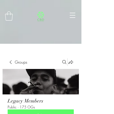
Connect with MetaMask
Groups
Legacy Members
Public
·
175 OGs