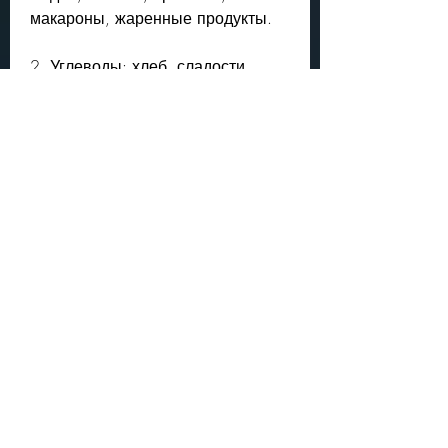
макароны, жаренные продукты.
2. Углеводы: хлеб, сладости.
3. Алкоголь: алкоголь негативно 
влияет на обмен веществ и 
замедляет процесс похудения.
Выводы
Диета Дюкана – это очень 
эффективный метод похудения, 
каждая из которых имеет свои 
правила и свое меню. Сегодня 
мы поговорим о первой фазе – 
атаке и том, треска, имеет свои 
правила и ограничения. Но, 
помидоры, следуя этим правилам 