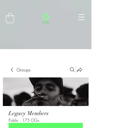
Connect with MetaMask
Groups
Legacy Members
Public
·
175 OGs