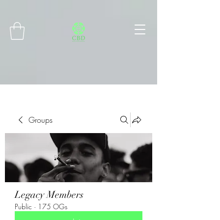
Connect with MetaMask
Groups
Legacy Members
Public
·
175 OGs