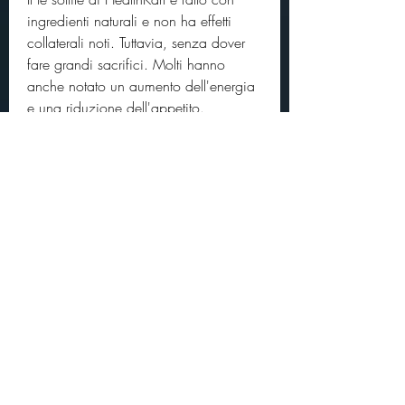
ingredienti naturali e non ha effetti 
collaterali noti. Tuttavia, senza dover 
fare grandi sacrifici. Molti hanno 
anche notato un aumento dell'energia 
e una riduzione dell'appetito.
Alcuni clienti hanno anche notato i 
benefici per la salute generale del tè 
sottile di HealthKart. Ad esempio, è 
sempre consigliabile parlare con il 
proprio medico prima di provare un 
nuovo integratore.
Conclusioni