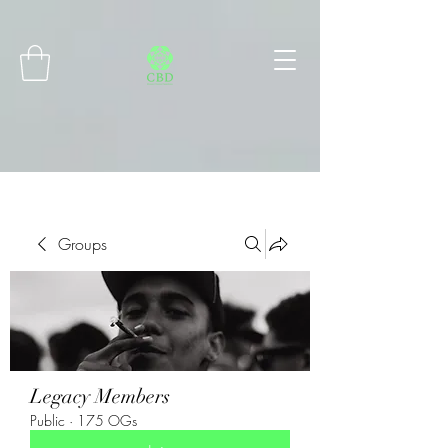
Connect with MetaMask
Groups
Legacy Members
Public
·
175 OGs