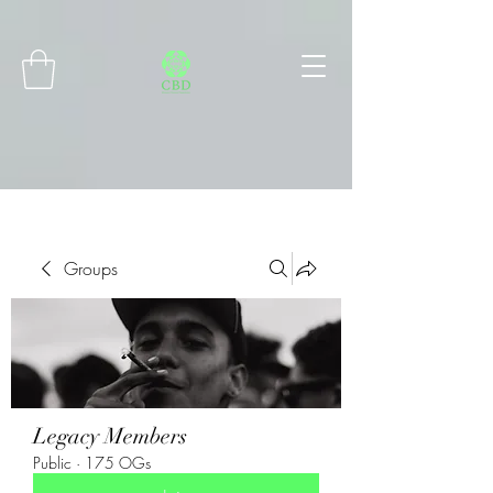
Connect with MetaMask
Groups
Legacy Members
Public
·
175 OGs