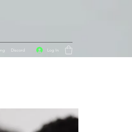
Log In
ing
Discord