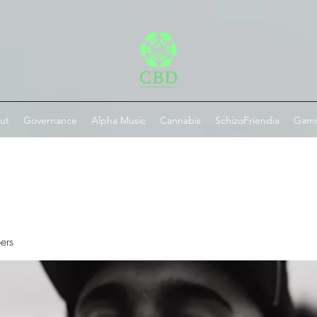
ut
Governance
Alpha Music
Cannabis
SchizoFriendia
Gam
ers