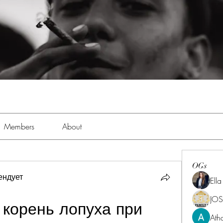
Members
About
OGs
ендует
Ell
JOS
корень лопуха при 
Ath