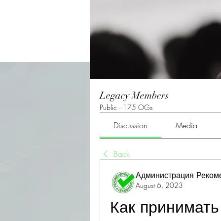
Legacy Members
Public
·
175 OGs
Discussion
Media
Back
Администрация Реком
August 6, 2023
Как принимать 