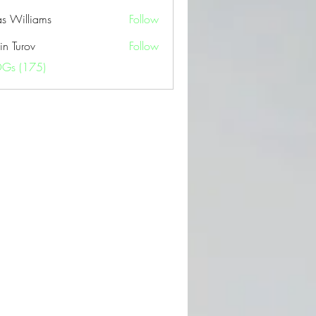
as Williams
Follow
in Turov
Follow
OGs (175)