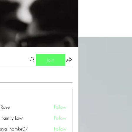
Join
a Rose
Follow
 Family Law
Follow
arva Inamke07
Follow