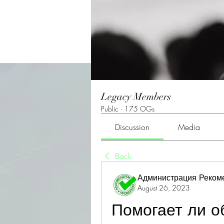
Legacy Members
Public
·
175 OGs
Discussion
Media
Back
Администрация Реком
August 26, 2023
Помогает ли об