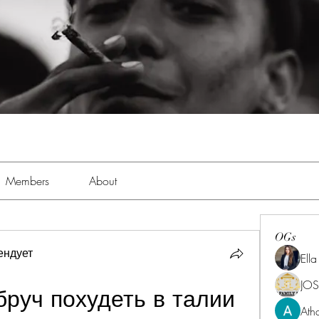
Members
About
OGs
ендует
Ell
JOS
руч похудеть в талии 
Ath