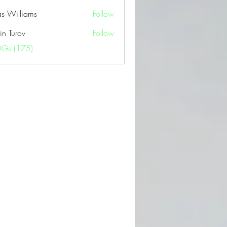
as Williams
Follow
in Turov
Follow
OGs (175)