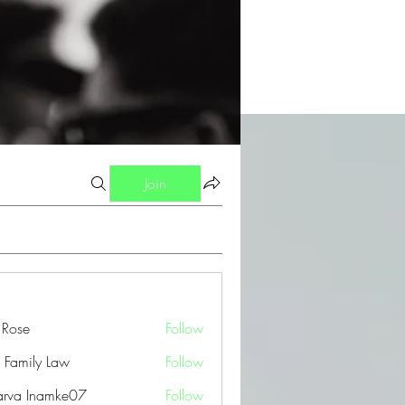
Join
a Rose
Follow
 Family Law
Follow
arva Inamke07
Follow