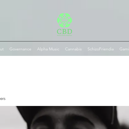
ut
Governance
Alpha Music
Cannabis
SchizoFriendia
Gam
ers