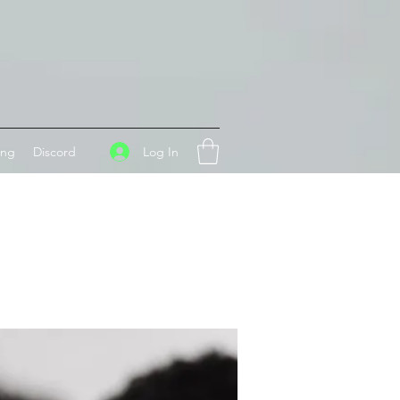
Log In
ing
Discord